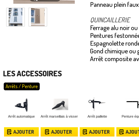
Panneau plein faux
QUINCAILLERIE
Ferrage alu noir ou
Pentures festonné
Espagnolette rond
Gond chimique ou g
Arrêt composite a
LES ACCESSOIRES
Arrêts / Penture
Arrêt automatique
Arrêt marseillais à visser
Arrêt paillette
Penture éq
AJOUTER
AJOUTER
AJOUTER
AJOU