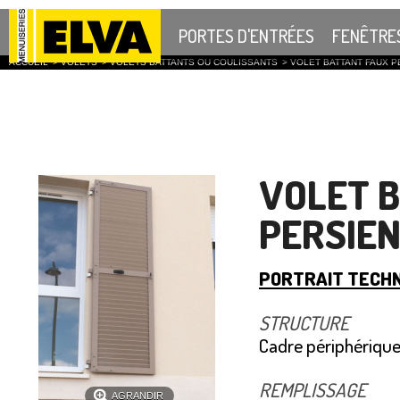
PORTES D'ENTRÉES
FENÊTRE
ACCUEIL
>
VOLETS
>
VOLETS BATTANTS OU COULISSANTS
>
VOLET BATTANT FAUX 
VOLET 
PERSIEN
PORTRAIT TECH
STRUCTURE
Cadre périphérique
REMPLISSAGE
AGRANDIR