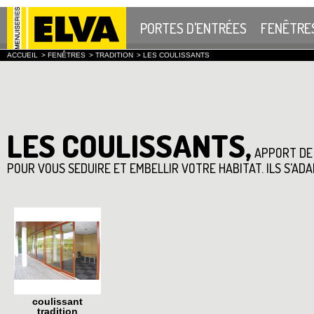
PORTES D'ENTRÉES
FENÊTRE
ACCUEIL
>
FENÊTRES
>
TRADITION
>
LES COULISSANTS
LES COULISSANTS,
APPORT DE 
POUR VOUS SEDUIRE ET EMBELLIR VOTRE HABITAT. ILS S'A
coulissant
tradition