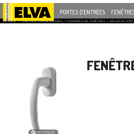
PORTES D'ENTRÉES
FENÊTRE
ACCUEIL
>
FENÊTRES
>
ACCESSOIRES
>
POIGNÉES DE FENÊTRES
>
SÉCUSTIK GRIS
FENÊTRE
AGRANDIR