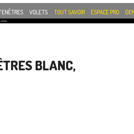
FENÊTRES
VOLETS
TOUT SAVOIR
ESPACE PRO
DEM
LANC
ÊTRES BLANC,