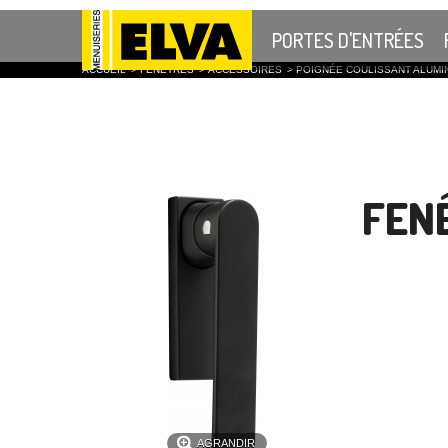
PORTES D'ENTRÉES
ACCUEIL
>
FENÊTRES
>
ACCESSOIRES
>
POIGNÉE COULISSANT ALUMI
FENÊ
AGRANDIR