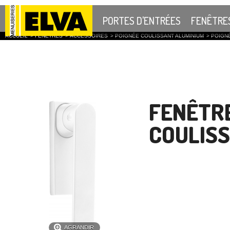
PORTES D'ENTRÉES
FENÊTRE
ACCUEIL
>
FENÊTRES
>
ACCESSOIRES
>
POIGNÉE COULISSANT ALUMINIUM
>
POIGNÉ
FENÊTR
COULISS
AGRANDIR