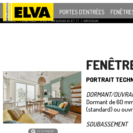
PORTES D'ENTRÉES
FENÊTRE
ACCUEIL
>
FENÊTRES
>
PVC
>
IMPERIUM 60 ET 77
>
IMPERIUM
FENÊTRE
PORTRAIT TECHN
DORMANT/OUVRA
Dormant de 60 mm
(standard) ou ou
SOUBASSEMENT
AGRANDIR