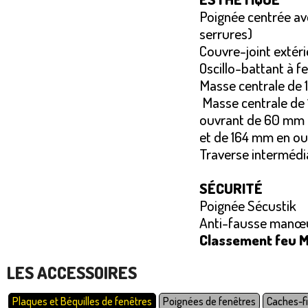
Poignée centrée ave
serrures)
Couvre-joint extér
Oscillo-battant à 
Masse centrale de 
Masse centrale de 
ouvrant de 60 mm
et de 164 mm en o
Traverse intermédi
SÉCURITÉ
Poignée Sécustik
Anti-fausse manœuv
Classement feu M1
LES ACCESSOIRES
Plaques et Béquilles de fenêtres
Poignées de fenêtres
Caches-fi