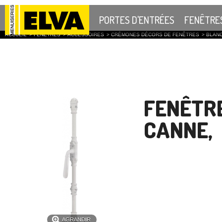
PORTES D'ENTRÉES
FENÊTRE
ACCUEIL
>
FENÊTRES
>
ACCESSOIRES
>
CRÉMONES DÉCORS DE FENÊTRES
>
BLANC
FENÊTRE
CANNE,
AGRANDIR