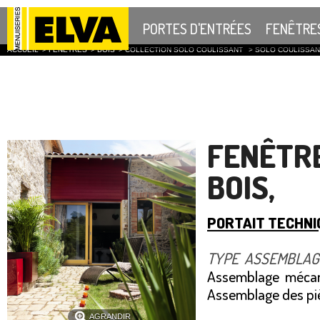
PORTES D'ENTRÉES
FENÊTRE
ACCUEIL
>
FENÊTRES
>
BOIS
>
COLLECTION SOLO COULISSANT
>
SOLO COULISSAN
FENÊTR
BOIS,
PORTAIT TECHNI
TYPE ASSEMBLAG
Assemblage mécan
Assemblage des piè
AGRANDIR