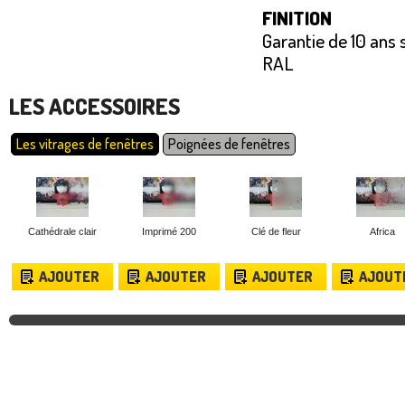
FINITION
Garantie de 10 ans 
RAL
LES ACCESSOIRES
Les vitrages de fenêtres
Poignées de fenêtres
Cathédrale clair
Imprimé 200
Clé de fleur
Africa
AJOUTER
AJOUTER
AJOUTER
AJOUT